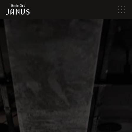
メ
ニ
ュ
ー
HOME
NEWS
LIVE SCHEDULE
ABOUT
ACCESS