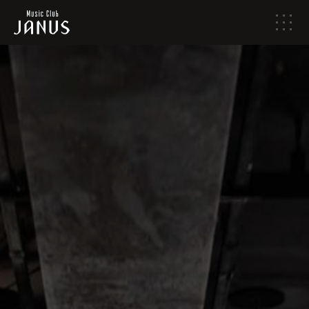
メ
ニ
ュ
ー
HOME
NEWS
LIVE SCHEDULE
ABOUT
ACCESS