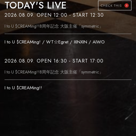
TODAY'S LIVE
CHECK THIS
2026.08.09. OPEN 12:00 - START 12:30
I to U $CREAMing!!8周年記念 大阪主催「symmetric」
I to U $CREAMing! / WT☆Egret / XINXIN / AIWO
2026.08.09. OPEN 16:30 - START 17:00
I to U $CREAMing!!8周年記念 大阪主催「symmetric」
I to U $CREAMing!!