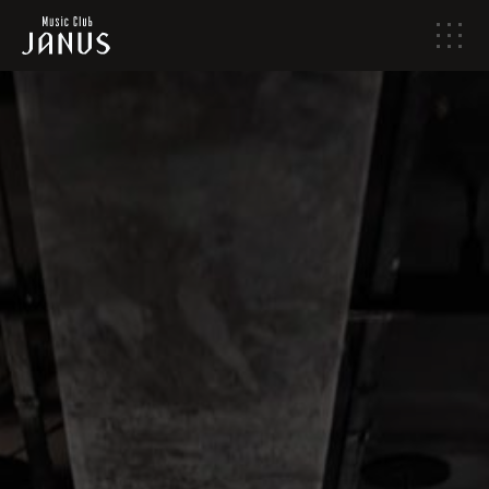
メ
ニ
ュ
ー
HOME
NEWS
LIVE SCHEDULE
ABOUT
ACCESS